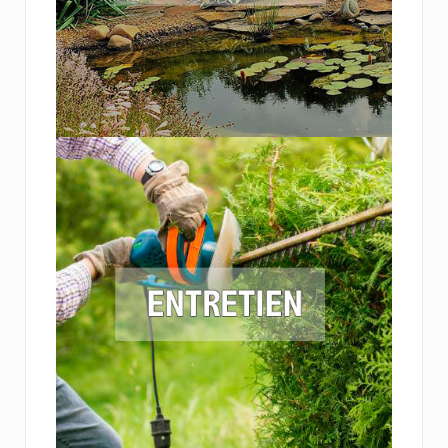
configurations de jardin et intervenons
autant pour le particulier que le pour le
secteur public.
En savoir plus
Entretien de vos parcs et
jardins
Confiez nous l'entretien de vos extérieurs,
de l'arrosage, à la taille en passant par la
mise en place de vos massifs de fleurs.
Terre du Sud est là pour que votre jardin ne
soit source que de plaisir et de détente,
laissez nous faire le reste !
En savoir plus