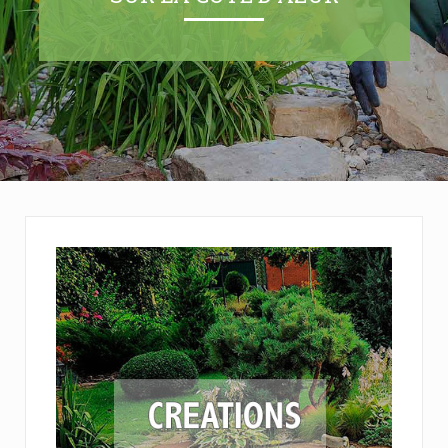
Création d'aménagement
paysager
Confiez nous l'aménagement de vos
extérieurs, du terrassement à la création
d'ambiances paysagères. Nous nous
adaptons à tous les budgets et toutes les